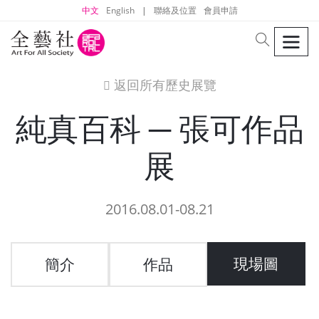
中文
English
|
聯絡及位置
會員申請
men
search
返回所有歷史展覽
icon
純真百科 ─ 張可作品
展
2016.08.01-08.21
現場圖
簡介
作品