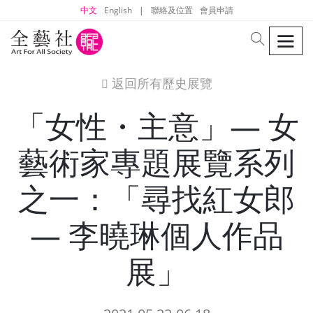
中文
English
|
聯絡及位置
會員申請
men
search
返回所有歷史展覽
icon
「女性・主意」— 女
藝術家專題展覽系列
之一：「尋找紅女郎
— 李曉琳個人作品
展」