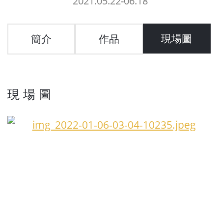
2021.05.22-06.18
現場圖
簡介
作品
現 場 圖