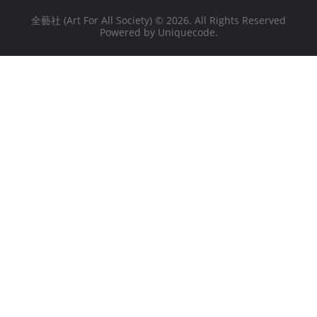
全藝社 (Art For All Society)
© 2026. All Rights Reserved
Powered by
Uniquecode
.