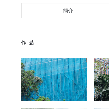
簡介
作 品