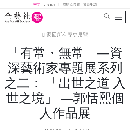
中文
English
|
聯絡及位置
會員申請
men
search
返回所有歷史展覽
icon
「有常・無常」—資
深藝術家專題展系列
之二： 「出世之道 入
世之境」 —郭恬熙個
人作品展